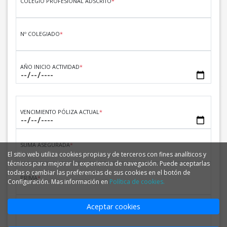
COLEGIO PROFESIONAL ADSCRITO
*
Nº COLEGIADO
*
AÑO INICIO ACTIVIDAD
*
VENCIMIENTO PÓLIZA ACTUAL
*
SUMA ASEGURADA
*
El sitio web utiliza cookies propias y de terceros con fines analíticos y
técnicos para mejorar la experiencia de navegación. Puede aceptarlas
todas o cambiar las preferencias de sus cookies en el botón de
PRIMA
*
Configuración. Mas información en
Política de cookies.
Aceptar cookies
NOMBRE COMPAÑÍA
*