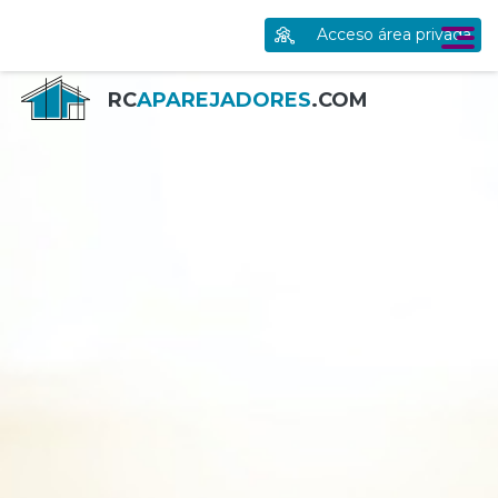
Acceso área privada
RC
APAREJADORES
.COM