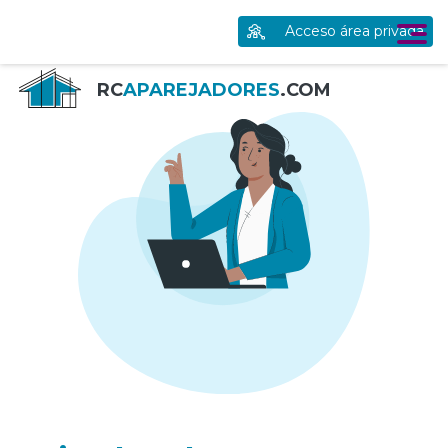
Acceso área privada
RC
APAREJADORES
.COM